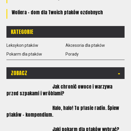
Woliera - dom dla Twoich ptaków ozdobnych
KATEGORIE
Leksykon ptaków
Akcesoria dla ptaków
Pokarm dla ptaków
Porady
-
ZOBACZ
Jak chronić owoce i warzywa
przed szpakami i wróblami?
Halo, halo! Tu ptasie radio. Śpiew
ptaków - kompendium.
Jaki pokarm dla ptaków wybrać?