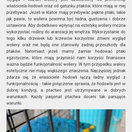
właściciela hodowli oraz od gatunku ptaków, które mają w niej
przebywać. Jeżeli w klatce mają przebywać piękne ptaki, takie
jak pawie, to woliera powinna być ładna, gustowna i dobrze
ustawiona. Aby dodatkowo wpłynąć na estetykę woliery można
wykorzystać rośliny do aranżacji jej wnętrza. Wykorzystanie do
tego kilku drzewek lub krzewów korzystnie zmieni wygląd
woliery oraz nie będą one stanowiły żadnej przeszkody dla
ptaków. Natomiast jeżeli mamy zamiar hodować ptaki
egzotyczne, które mają przynieść nam korzyści finansowe
ważna będzie funkcjonalność woliery. W tym przypadku walory
estetyczne nie mają większego znaczenia. Najczęściej jednak
zdarza się, że właściciele hodowli łączą ładny wygląd z
funkcjonalnością - takie połączenie sprawia, że hodowla jest w
dobrej kondycji, a ptactwo jest utrzymywane w dobrych
warunkach. Każdy pasjonat ptactwa doceni tak panujące
warunki.