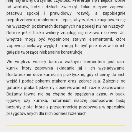
niej najłatwiej utrzymać czystość. Preferuje się miejsca wolne
od wiatrów, ludzi i dzikich zwierząt. Takie miejsce zapewni
ptactwu spokój i prawidłowy rozwój, a zapobiegnie
niepotrzebnym problemom. Lepiej, aby woliera znajdowała się
na wyższych poziomach dostępnych na posesji niż na niższych.
Dobrze jeżeli blisko woliery znajdują się drzewa i krzewy. Jej
wnętrze mogą być wypełnione stałymi elementami, które
zapewnią ciekawy wygląd - mogą to być pnie drzew lub ich
gałęzie tworzące niebanalne konstrukcje.
We wnętrzu woliery bardzo ważnym elementem jest sam
kurnik, który zapewnia składanie jaj i ich wysiadywanie.
Dostatecznie duże kurniki są praktyczne, gdy chcemy do nich
wejść i podać pokarm ptakom oraz zebrać jaja. Zależnie od
gatunku ptaka będziemy obserwować ich różne zachowania.
Bażanty łowne nie są chętne do spędzania czasu w budki
lęgowej czy kurnika, natomiast inaczej postępować będą
bażanty złote, które z przyjemnością przebywają w specjalnie
przygotowanych dla nich pomieszczeniach.