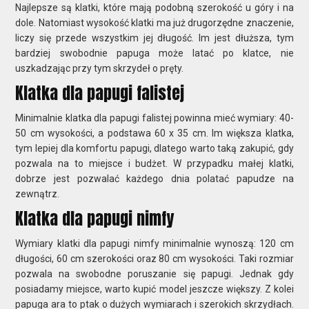
Najlepsze są klatki, które mają podobną szerokość u góry i na
dole. Natomiast wysokość klatki ma już drugorzędne znaczenie,
liczy się przede wszystkim jej długość. Im jest dłuższa, tym
bardziej swobodnie papuga może latać po klatce, nie
uszkadzając przy tym skrzydeł o pręty.
Klatka dla papugi falistej
Minimalnie klatka dla papugi falistej powinna mieć wymiary: 40-
50 cm wysokości, a podstawa 60 x 35 cm. Im większa klatka,
tym lepiej dla komfortu papugi, dlatego warto taką zakupić, gdy
pozwala na to miejsce i budżet. W przypadku małej klatki,
dobrze jest pozwalać każdego dnia polatać papudze na
zewnątrz.
Klatka dla papugi nimfy
Wymiary klatki dla papugi nimfy minimalnie wynoszą: 120 cm
długości, 60 cm szerokości oraz 80 cm wysokości. Taki rozmiar
pozwala na swobodne poruszanie się papugi. Jednak gdy
posiadamy miejsce, warto kupić model jeszcze większy. Z kolei
papuga ara to ptak o dużych wymiarach i szerokich skrzydłach.