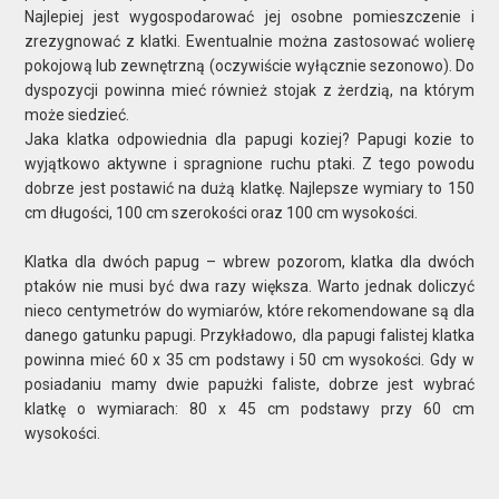
Najlepiej jest wygospodarować jej osobne pomieszczenie i
zrezygnować z klatki. Ewentualnie można zastosować wolierę
pokojową lub zewnętrzną (oczywiście wyłącznie sezonowo). Do
dyspozycji powinna mieć również stojak z żerdzią, na którym
może siedzieć.
Jaka klatka odpowiednia dla papugi koziej? Papugi kozie to
wyjątkowo aktywne i spragnione ruchu ptaki. Z tego powodu
dobrze jest postawić na dużą klatkę. Najlepsze wymiary to 150
cm długości, 100 cm szerokości oraz 100 cm wysokości.
Klatka dla dwóch papug – wbrew pozorom, klatka dla dwóch
ptaków nie musi być dwa razy większa. Warto jednak doliczyć
nieco centymetrów do wymiarów, które rekomendowane są dla
danego gatunku papugi. Przykładowo, dla papugi falistej klatka
powinna mieć 60 x 35 cm podstawy i 50 cm wysokości. Gdy w
posiadaniu mamy dwie papużki faliste, dobrze jest wybrać
klatkę o wymiarach: 80 x 45 cm podstawy przy 60 cm
wysokości.