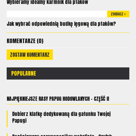
Wybieramy idealny karmnik dla ptaków
ZOBACZ >
Jak wybrać odpowiednią budkę lęgową dla ptaków?
KOMENTARZE (0)
ZOSTAW KOMENTARZ
POPULARNE
NAJPIĘKNIEJSZE RASY PAPUG HODOWLANYCH - CZĘŚĆ II
Dobierz klatkę dedykowaną dla gatunku Twojej
Papugi