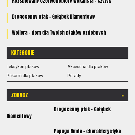
Rozśpiewany czerwonopióry wokalista - Czyżyk
Drogocenny ptak - Gołąbek Diamentowy
Woliera - dom dla Twoich ptaków ozdobnych
KATEGORIE
Leksykon ptaków
Akcesoria dla ptaków
Pokarm dla ptaków
Porady
-
ZOBACZ
Drogocenny ptak - Gołąbek
Diamentowy
Papuga Nimfa - charakterystyka