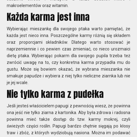
makroelementów oraz witamin.
Każda karma jest inna
Wybierając mieszankę dla swojego ptaka warto pamiętać, że
każda jest nieco inna. Poszczególne karmy różnią się składem
oraz proporcjami składników. Dlatego warto stosować je
naprzemiennie i co pewien czas zmieniać, co nieco urozmaici
dietę ptaka. Wybierając pokarm dla swojego pupila trzeba też
zwrócić uwagę na to, czy konkretna karma przypadła mu do
gustu. Może się bowiem okazać, że wybrana mieszanka nie
smakuje papudze i wybiera z niej tylko nieliczne ziarnka lub nie
je jej wcale.
Nie tylko karma z pudełka
Jeśli jesteś właścicielem papugi z pewnością wiesz, że powinna
ona jeść nie tylko ziarna z kartonika. Aby była zdrowa i radosna
powinna mieć także dostęp do tzw. karmy mokrej, czyli
świeżych części roślin. Papugi bardzo chętnie sięgają po kłosy
traw i zbóż, z których wydziobują nasiona. Można im podawać