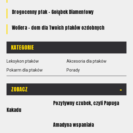
Drogocenny ptak - Gołąbek Diamentowy
Woliera - dom dla Twoich ptaków ozdobnych
KATEGORIE
Leksykon ptaków
Akcesoria dla ptaków
Pokarm dla ptaków
Porady
-
ZOBACZ
Pozytywny czubek, czyli Papuga
Kakadu
Amadyna wspaniała