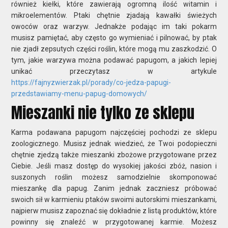
również kiełki, które zawierają ogromną ilość witamin i
mikroelementów. Ptaki chętnie zjadają kawałki świeżych
owoców oraz warzyw. Jednakże podając im taki pokarm
musisz pamiętać, aby często go wymieniać i pilnować, by ptak
nie zjadł zepsutych części roślin, które mogą mu zaszkodzić. O
tym, jakie warzywa można podawać papugom, a jakich lepiej
unikać przeczytasz w artykule
https://fajnyzwierzak.pl/porady/co-jedza-papugi-
przedstawiamy-menu-papug-domowych/
Mieszanki nie tylko ze sklepu
Karma podawana papugom najczęściej pochodzi ze sklepu
zoologicznego. Musisz jednak wiedzieć, że Twoi podopieczni
chętnie zjedzą także mieszanki zbożowe przygotowane przez
Ciebie. Jeśli masz dostęp do wysokiej jakości zbóż, nasion i
suszonych roślin możesz samodzielnie skomponować
mieszankę dla papug. Zanim jednak zaczniesz próbować
swoich sił w karmieniu ptaków swoimi autorskimi mieszankami,
najpierw musisz zapoznać się dokładnie z listą produktów, które
powinny się znaleźć w przygotowanej karmie. Możesz